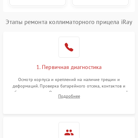
Этапы ремонта коллиматорного прицела iRay
1. Первичная диагностика
Осмотр корпуса и креплений на наличие трещин и
деформаций. Проверка батарейного отсека, контактов и
работы излучателя. Оценка яркости и четкости прицельной
Подробнее
марки на разных режимах. Выявление проблем с
регулировкой поправок и целостностью линзы.