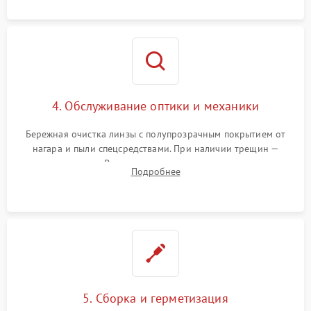
предотвращения замыканий.
4. Обслуживание оптики и механики
Бережная очистка линзы с полупрозрачным покрытием от
нагара и пыли спецсредствами. При наличии трещин —
замена стекла. Восстановление или замена пружин и
Подробнее
резьбовых элементов в механизме ввода поправок для
устранения люфтов и сбоев пристрелки.
5. Сборка и герметизация