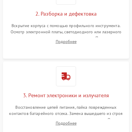
2. Разборка и дефектовка
Вскрытие корпуса с помощью профильного инструмента.
Осмотр электронной платы, светодиодного или лазерного
излучателя, а также механизма выверки. Проверка
Подробнее
уплотнительных прокладок и выявление следов окисления
контактов или попадания влаги.
3. Ремонт электроники и излучателя
Восстановление цепей питания, пайка поврежденных
контактов батарейного отсека. Замена вышедшего из строя
светодиода или микросхемы управления яркостью. Очистка
Подробнее
платы от коррозии и нанесение защитного лака для