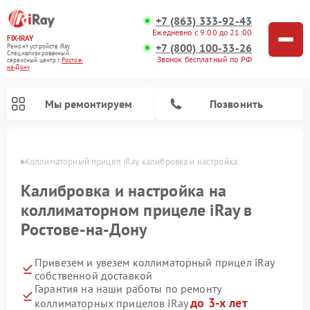
+7 (863) 333-92-43
Ежедневно с 9:00 до 21:00
FIX-IRAY
+7 (800) 100-33-26
Ремонт устройств iRay
Специализированный
Звонок бесплатный по РФ
cервисный центр г.
Ростов-
на-Дону
Мы ремонтируем
Позвонить
-Дону
Коллиматорный прицел iRay калибровка и настройка
Калибровка и настройка на
коллиматорном прицеле iRay в
Ремонт оптических прицелов iRay
Ремонт тепловизионных прицелов iRay
Ростове-на-Дону
Привезем и увезем коллиматорный прицел iRay
собственной доставкой
Гарантия на наши работы по ремонту
до 3-х лет
коллиматорных прицелов iRay