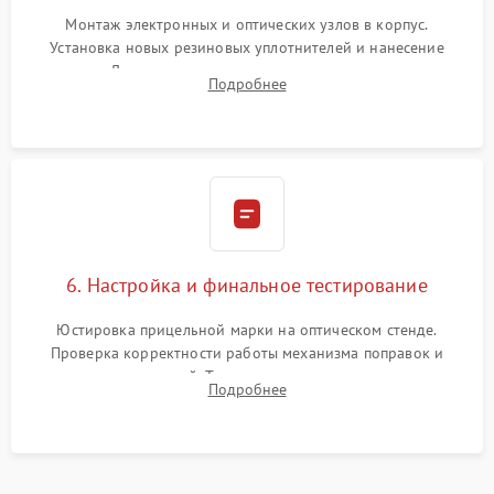
Монтаж электронных и оптических узлов в корпус.
Установка новых резиновых уплотнителей и нанесение
герметика. Для закрытых коллиматоров — вакуумирование и
Подробнее
заполнение инертным газом для исключения запотевания
линзы при перепадах температур.
6. Настройка и финальное тестирование
Юстировка прицельной марки на оптическом стенде.
Проверка корректности работы механизма поправок и
отсутствия искажений. Тестирование прицела на ударном
Подробнее
стенде для подтверждения устойчивости к отдаче оружия и
надежного сохранения нуля.