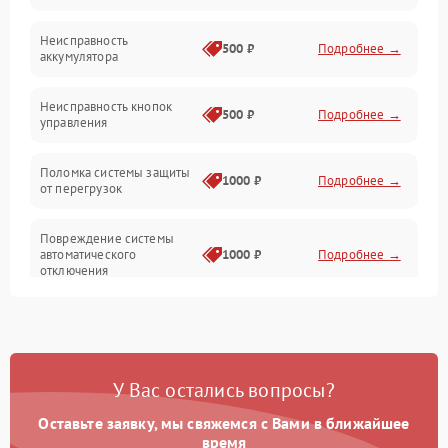
Юстировка
Неисправность
500 ₽
Подробнее →
аккумулятора
Механические повреждения
Неисправность кнопок
500 ₽
Подробнее →
управления
Прочие неисправности
Поломка системы защиты
Неисправность управления
1000 ₽
Подробнее →
от перегрузок
Повреждение системы
автоматического
1000 ₽
Подробнее →
отключения
Неисправность системы
защиты от короткого
1000 ₽
Подробнее →
замыкания
У Вас остались вопросы?
Повреждение системы
1000 ₽
Подробнее →
защиты от перегрева
Оставьте заявку, мы свяжемся с Вами в ближайшее
время