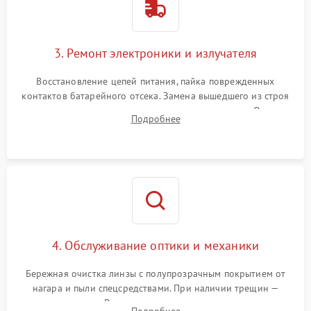
3. Ремонт электроники и излучателя
Восстановление цепей питания, пайка поврежденных
контактов батарейного отсека. Замена вышедшего из строя
светодиода или микросхемы управления яркостью. Очистка
Подробнее
платы от коррозии и нанесение защитного лака для
предотвращения замыканий.
4. Обслуживание оптики и механики
Бережная очистка линзы с полупрозрачным покрытием от
нагара и пыли спецсредствами. При наличии трещин —
замена стекла. Восстановление или замена пружин и