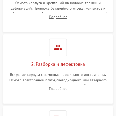
Неисправность системы
Осмотр корпуса и креплений на наличие трещин и
1000 ₽
Подробнее →
защиты от замыкания
деформаций. Проверка батарейного отсека, контактов и
работы излучателя. Оценка яркости и четкости прицельной
Подробнее
марки на разных режимах. Выявление проблем с
Повреждение системы
1000 ₽
Подробнее →
защиты от перегрузок
регулировкой поправок и целостностью линзы.
Неисправность системы
1000 ₽
Подробнее →
защиты от перегрева
Поломка системы защиты
1000 ₽
Подробнее →
от перенапряжения
2. Разборка и дефектовка
Поломка системы защиты
1000 ₽
Подробнее →
Вскрытие корпуса с помощью профильного инструмента.
от замыкания
Осмотр электронной платы, светодиодного или лазерного
излучателя, а также механизма выверки. Проверка
Подробнее
уплотнительных прокладок и выявление следов окисления
контактов или попадания влаги.