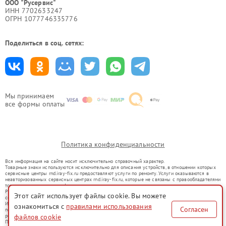
ООО "Русервис"
ИНН 7702633247
ОГРН 1077746335776
Поделиться в соц. сетях:
Мы принимаем
все формы оплаты
Политика конфиденциальности
Вся информация на сайте носит исключительно справочный характер.
Товарные знаки используются исключительно для описания устройств, в отношении которых
сервисные центры rnd.iray-fix.ru предоставляют услуги по ремонту. Услуги оказываются в
неавторизованных сервисных центрах rnd.iray-fix.ru, которые не связаны с правообладателями
товарных знаков или их официальными представителями.
Ремонт осуществляется для устройств, уже введенных в гражданский оборот в соответствии
Этот сайт использует файлы cookie. Вы можете
со статьей 1487 ГК РФ.
Использование товарных знаков не преследует цели индивидуализации услуг или введения
ознакомиться с
правилами использования
Согласен
потребителей в заблуждение, а служит для информирования о предоставляемых услугах по
ремонту техники указанных брендов.
файлов cookie
Представленная на сайте информация не является публичной офертой, определяемой