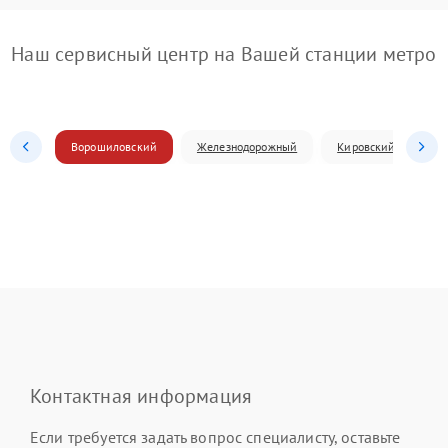
Наш сервисный центр на Вашей станции метро
Ворошиловский
Железнодорожный
Кировский
Л
Контактная информация
Если требуется задать вопрос специалисту, оставьте