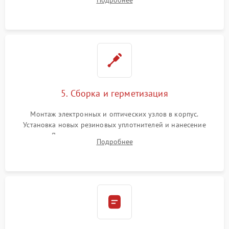
Подробнее
резьбовых элементов в механизме ввода поправок для
устранения люфтов и сбоев пристрелки.
5. Сборка и герметизация
Монтаж электронных и оптических узлов в корпус.
Установка новых резиновых уплотнителей и нанесение
герметика. Для закрытых коллиматоров — вакуумирование и
Подробнее
заполнение инертным газом для исключения запотевания
линзы при перепадах температур.