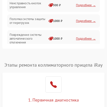
Неисправность кнопок
500 ₽
Подробнее →
управления
Прочие неисправности
Поломка системы защиты
Неисправность управления
1000 ₽
Подробнее →
от перегрузок
Повреждение системы
автоматического
1000 ₽
Подробнее →
отключения
Неисправность системы
защиты от короткого
1000 ₽
Подробнее →
замыкания
Этапы ремонта коллиматорного прицела iRay
Повреждение системы
1000 ₽
Подробнее →
защиты от перегрева
Неисправность системы
защиты от
1000 ₽
Подробнее →
перенапряжения
1. Первичная диагностика