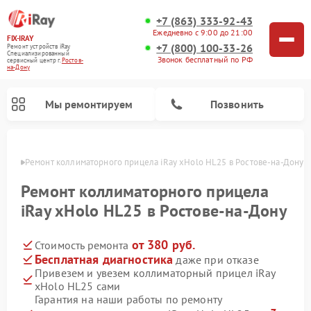
+7 (863) 333-92-43
Ежедневно с 9:00 до 21:00
FIX-IRAY
+7 (800) 100-33-26
Ремонт устройств iRay
Специализированный
Звонок бесплатный по РФ
cервисный центр г.
Ростов-
на-Дону
Мы ремонтируем
Позвонить
-Дону
Ремонт коллиматорного прицела iRay xHolo HL25 в Ростове-на-Дону
Ремонт коллиматорного прицела
iRay xHolo HL25 в Ростове-на-Дону
Ремонт оптических прицелов iRay
Ремонт тепловизионных прицелов iRay
от 380 руб.
Стоимость ремонта
Бесплатная диагностика
даже при отказе
Привезем и увезем коллиматорный прицел iRay
xHolo HL25 сами
Гарантия на наши работы по ремонту