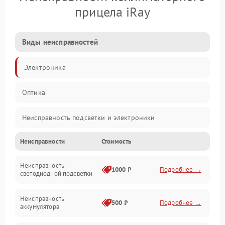
прицела iRay
Виды неисправностей
Электроника
Оптика
Неисправность подсветки и электроники
Неисправности
Стоимость
Неисправность изображения
Неисправность
Электропитание
1000 ₽
Подробнее →
светодиодной подсветки
Юстировка
Неисправность
500 ₽
Подробнее →
аккумулятора
Механические повреждения