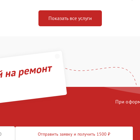
Показать все услуги
й на ремонт
При оформл
Отправить заявку и получить 1500 ₽