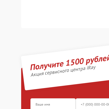
Получите 1500 рубле
Акция сервисного центра iRay