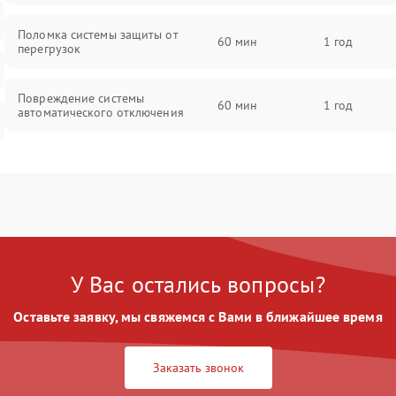
Поломка системы защиты от
60 мин
1 год
перегрузок
Повреждение системы
60 мин
1 год
автоматического отключения
Неисправность системы защиты от
60 мин
1 год
короткого замыкания
Повреждение системы защиты от
60 мин
1 год
перегрева
У Вас остались вопросы?
Неисправность системы защиты от
60 мин
1 год
перенапряжения
Оставьте заявку, мы свяжемся с Вами в ближайшее время
Неисправность системы защиты от
60 мин
1 год
замыкания
Заказать звонок