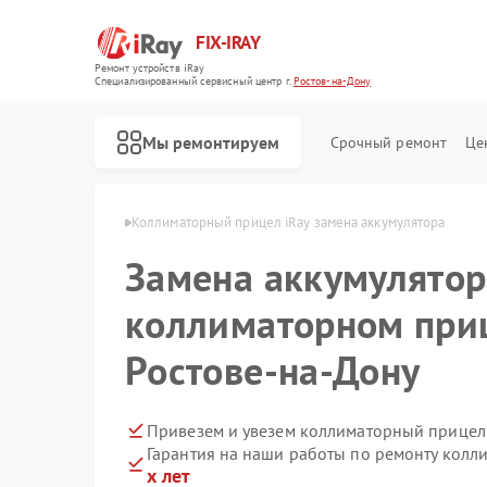
FIX-IRAY
Ремонт устройств iRay
Специализированный cервисный центр г.
Ростов-на-Дону
Мы ремонтируем
Срочный ремонт
Це
y в Ростове-на-Дону
Коллиматорный прицел iRay замена аккумулятора
Замена аккумулятор
Ремонт оптических прицелов iRay
Ремонт тепловизионных прицелов iRay
коллиматорном приц
Ростове-на-Дону
Привезем и увезем коллиматорный прицел 
Гарантия на наши работы по ремонту колл
х лет