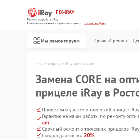
FIX-IRAY
Ремонт устройств iRay
Специализированный cервисный центр г.
Ростов-на-Дону
Мы ремонтируем
Срочный ремонт
Це
остове-на-Дону
Оптический прицел iRay замена core
Замена CORE на опт
Ремонт коллиматорных прицелов iRay
Ремонт тепловизионных прицелов iRay
прицеле iRay в Рост
Привезем и увезем оптический прицел iRa
Гарантия на наши работы по ремонту опти
лет
Срочный ремонт оптических прицелов iRay 
20%
Скидка для вас до