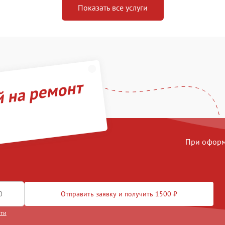
Показать все услуги
й на ремонт
При оформл
Отправить заявку и получить 1500 ₽
сти