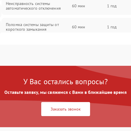
Неисправность системы
60 мин
1 год
автоматического отключения
Поломка системы защиты от
60 мин
1 год
короткого замыкания
Повреждение системы защиты от
60 мин
1 год
перегрева
Неисправность системы защиты от
60 мин
1 год
перенапряжения
У Вас остались вопросы?
Неисправность системы защиты от
60 мин
1 год
Оставьте заявку, мы свяжемся с Вами в ближайшее время
замыкания
Неисправность системы защиты от
Заказать звонок
60 мин
1 год
перегрева
Поломка системы защиты от