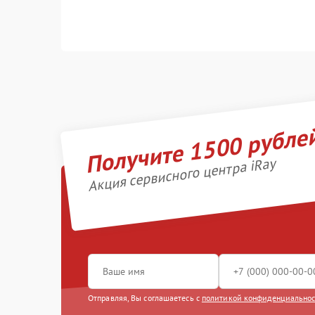
Получите 1500 рубле
Акция сервисного центра iRay
Отправляя, Вы соглашаетесь с
политикой конфиденциально