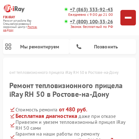
+7 (863) 333-92-43
Ежедневно с 9:00 до 21:00
FIX-IRAY
+7 (800) 100-33-26
Ремонт устройств iRay
Специализированный
Звонок бесплатный по РФ
cервисный центр г.
Ростов-
на-Дону
Мы ремонтируем
Позвонить
у
Ремонт тепловизионного прицела iRay RH 50 в Ростове-на-Дону
Ремонт тепловизионного прицела
iRay RH 50 в Ростове-на-Дону
Ремонт оптических прицелов iRay
Ремонт коллиматорных прицелов iRay
от 480 руб.
Стоимость ремонта
Бесплатная диагностика
даже при отказе
Привезем и увезем тепловизионный прицел iRay
RH 50 сами
Гарантия на наши работы по ремонту