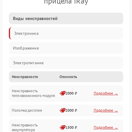
прицела iRay
Виды неисправностей
Электроника
Изображение
Электропитание
Неисправности
Стоимость
Измерения
Неисправность
Матрица
2000 ₽
Подробнее →
тепловизионного модуля
Юстировка
Поломка дисплея
2000 ₽
Подробнее →
Механические повреждения
Неисправность
1500 ₽
Подробнее →
аккумулятора