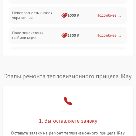
Оптика
Неисправность кнопок
1000 ₽
Подробнее →
управления
Поломка системы
2500 ₽
Подробнее →
стабилизации
Повреждение системы
2500 ₽
Подробнее →
записи
Неисправность системы
Этапы ремонта тепловизионного прицела iRay
1500 ₽
Подробнее →
Wi-Fi
Поломка системы GPS
2000 ₽
Подробнее →
Повреждение системы
1500 ₽
Подробнее →
защиты от перегрузок
1. Вы оставляете заявку
Неисправность системы
Оставьте заявку на ремонт тепловизионного прицела iRay
автоматического
1500 ₽
Подробнее →