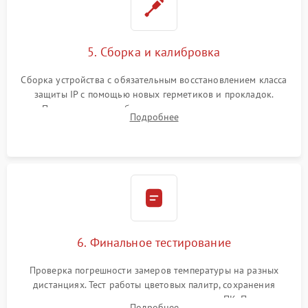
5. Сборка и калибровка
Сборка устройства с обязательным восстановлением класса
защиты IP с помощью новых герметиков и прокладок.
Программная калибровка матрицы по эталонному
Подробнее
абсолютно черному телу для точного измерения температур.
6. Финальное тестирование
Проверка погрешности замеров температуры на разных
дистанциях. Тест работы цветовых палитр, сохранения
термограмм в память и передачи данных на ПК. Проверка
Подробнее