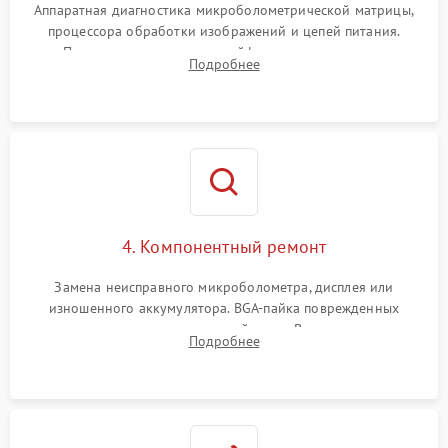
Аппаратная диагностика микроболометрической матрицы,
процессора обработки изображений и цепей питания.
Проверка целостности шлейфов, модуля памяти и
Подробнее
интерфейсов связи. Выявление сгоревших SMD-компонентов
на плате.
4. Компонентный ремонт
Замена неисправного микроболометра, дисплея или
изношенного аккумулятора. BGA-пайка поврежденных
контроллеров на материнской плате. Восстановление
Подробнее
разъемов и кнопок, замена поврежденных элементов
корпуса.