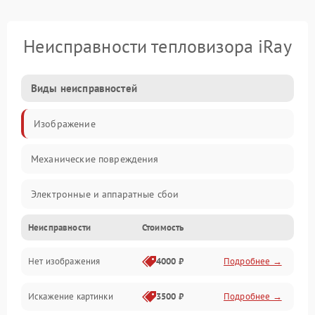
Неисправности тепловизора iRay
Виды неисправностей
Изображение
Механические повреждения
Электронные и аппаратные сбои
Неисправности
Стоимость
Неисправности сенсора и оптики
Нет изображения
4000 ₽
Подробнее →
Программные ошибки
Искажение картинки
3500 ₽
Подробнее →
Электропитание