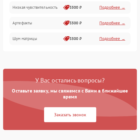
Низкая чувствительность
3500 ₽
Подробнее →
Измерения
Артефакты
3500 ₽
Подробнее →
Матрица
Шум матрицы
3500 ₽
Подробнее →
Проблемы питания
Температурные проблемы
Сбои коммуникаций и интерфейсов
У Вас остались вопросы?
Программные сбои
Оставьте заявку, мы свяжемся с Вами в ближайшее
время
Проблемы с объективом
Заказать звонок
Экран (дисплей)