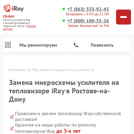
+7 (863) 333-92-43
Ежедневно с 9:00 до 21:00
FIX-IRAY
+7 (800) 100-33-26
Ремонт устройств iRay
Специализированный
Звонок бесплатный по РФ
cервисный центр г.
Ростов-
на-Дону
Мы ремонтируем
Позвонить
-Дону
Тепловизор iRay замена микросхемы усилителя
Замена микросхемы усилителя на
тепловизоре iRay в Ростове-на-
Ремонт тепловизионных прицелов iRay
Ремонт оптических прицелов iRay
Ремонт коллиматорных прицелов iRay
Дону
Привезем и увезем тепловизор iRay собственной
доставкой
Гарантия на наши работы по ремонту
до 3-х лет
тепловизоров iRay