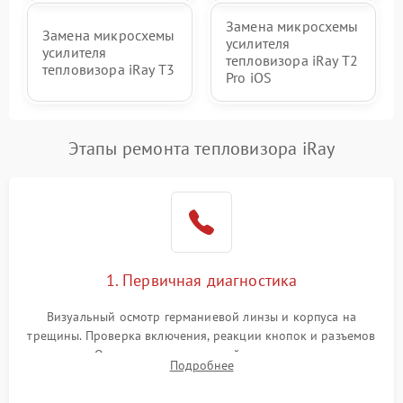
Замена микросхемы
Замена микросхемы
усилителя
усилителя
тепловизора iRay T2
тепловизора iRay T3
Pro iOS
Этапы ремонта тепловизора iRay
1. Первичная диагностика
Визуальный осмотр германиевой линзы и корпуса на
трещины. Проверка включения, реакции кнопок и разъемов
зарядки. Оценка вывода тепловой сигнатуры на экран,
Подробнее
проверка базовых функций и считывание системных
ошибок.