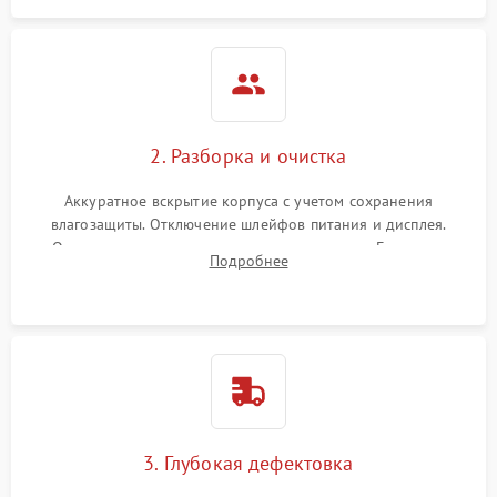
2. Разборка и очистка
Аккуратное вскрытие корпуса с учетом сохранения
влагозащиты. Отключение шлейфов питания и дисплея.
Очистка внутренних плат от окислов и пыли. Бережная
Подробнее
обработка германиевого объектива специализированными
растворами.
3. Глубокая дефектовка